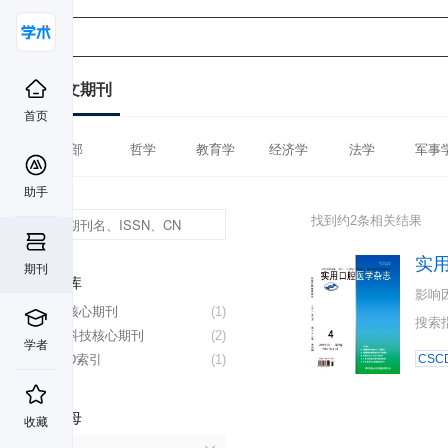
中文期刊
首页
全部
哲学
教育学
经济学
法学
军事
助手
找到约2条相关结果
实
期刊
数据库
影响
北大核心期刊
(1)
搜索
中国科技核心期刊
(2)
学者
CSCD索引
(1)
CSC
首字母
收藏