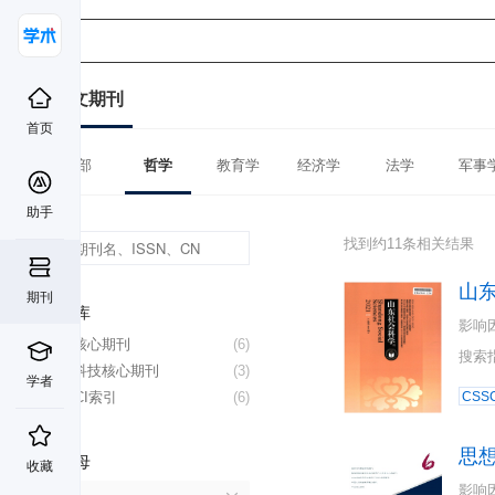
中文期刊
首页
全部
哲学
教育学
经济学
法学
军事
助手
找到约11条相关结果
山
期刊
数据库
影响
北大核心期刊
(6)
搜索
中国科技核心期刊
(3)
学者
CSSCI索引
(6)
CSSC
思
首字母
收藏
影响