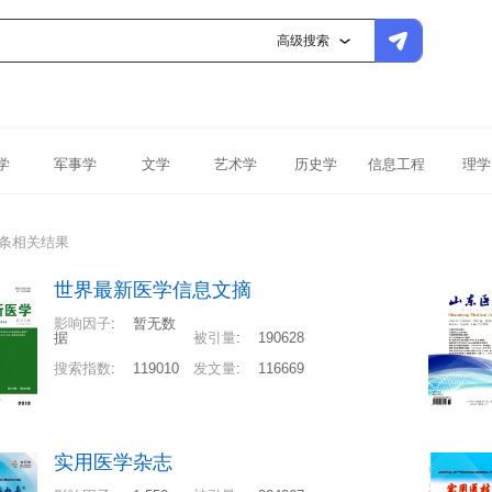
高级搜索
学
军事学
文学
艺术学
历史学
信息工程
理学
1条相关结果
世界最新医学信息文摘
影响因子
:
暂无数
据
被引量
:
190628
搜索指数
:
119010
发文量
:
116669
实用医学杂志