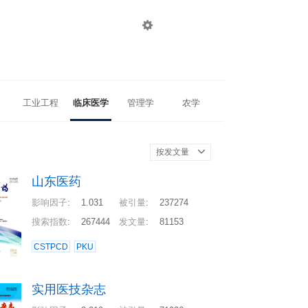

登录
注册
工业工程
临床医学
管理学
农学
按发文量
山东医药
影响因子
:
1.031
被引量
:
237274
搜索指数
:
267444
发文量
:
81153
CSTPCD
PKU
实用医技杂志