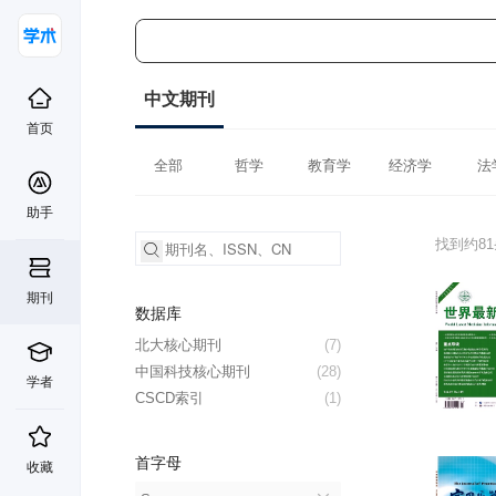
中文期刊
首页
全部
哲学
教育学
经济学
法
助手
找到约8
期刊
数据库
北大核心期刊
(7)
中国科技核心期刊
(28)
学者
CSCD索引
(1)
首字母
收藏