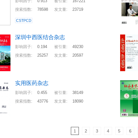
影响因子
:
0.913
被引量
:
167221
搜索指数
:
78598
发文量
:
23719
CSTPCD
深圳中西医结合杂志
影响因子
:
0.194
被引量
:
49230
搜索指数
:
25257
发文量
:
20597
实用医药杂志
影响因子
:
0.455
被引量
:
38149
搜索指数
:
43776
发文量
:
18090
1
2
3
4
5
6