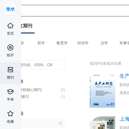
中文期刊
首页
全部
哲学
教育学
经济学
法学
军事
助手
找到约5条相关结果
生
期刊
数据库
影响
中国科技核心期刊
(2)
搜索
CSCD索引
(1)
学者
首字母
上
收藏
S
影响