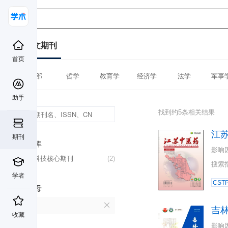
中文期刊
首页
全部
哲学
教育学
经济学
法学
军事
助手
找到约5条相关结果
江
期刊
数据库
影响
中国科技核心期刊
(2)
搜索
学者
CST
首字母
J
吉
收藏
影响