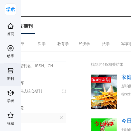
中文期刊
首页
全部
哲学
教育学
经济学
法学
军事
助手
找到约4条相关结果
家
期刊
数据库
影响
中国科技核心期刊
(1)
搜索
学者
首字母
J
今
收藏
影响