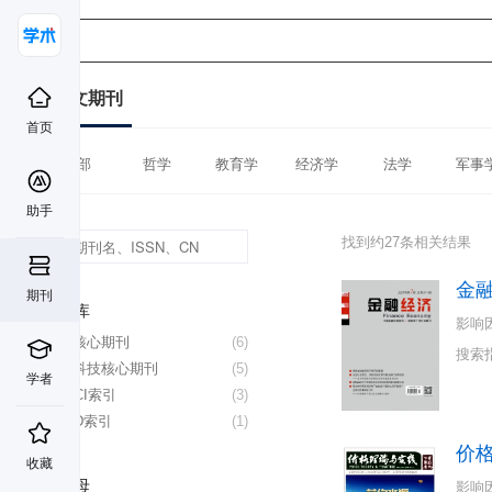
中文期刊
首页
全部
哲学
教育学
经济学
法学
军事
助手
找到约27条相关结果
金
期刊
数据库
影响
北大核心期刊
(6)
搜索
中国科技核心期刊
(5)
学者
CSSCI索引
(3)
CSCD索引
(1)
价
收藏
首字母
影响