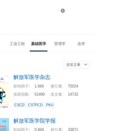

登录
注册
工业工程
基础医学
管理学
农学
按发文量
解放军医学杂志
影响因子
:
1.666
被引量
:
75024
搜索指数
:
51490
发文量
:
14732
CSCD
CSTPCD
PKU
解放军医学院学报
影响因子
:
0.869
被引量
:
33871