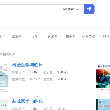
高级搜索
学
军事学
文学
艺术学
历史学
信息工程
理学
7条相关结果
检验医学与临床
影响因子
:
0.889
被引量
:
120525
搜索指数
:
107667
发文量
:
23861
基础医学与临床
影响因子
:
0.801
被引量
:
46140