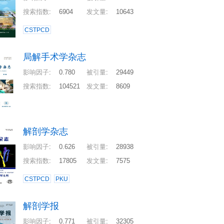
搜索指数
:
6904
发文量
:
10643
CSTPCD
局解手术学杂志
影响因子
:
0.780
被引量
:
29449
搜索指数
:
104521
发文量
:
8609
解剖学杂志
影响因子
:
0.626
被引量
:
28938
搜索指数
:
17805
发文量
:
7575
CSTPCD
PKU
解剖学报
影响因子
:
0.771
被引量
:
32305