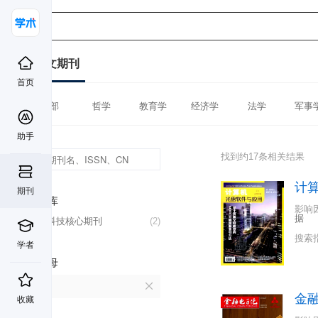
中文期刊
首页
全部
哲学
教育学
经济学
法学
军事
助手
找到约17条相关结果
计
期刊
数据库
影响
据
中国科技核心期刊
(2)
搜索
学者
首字母
J
金
收藏