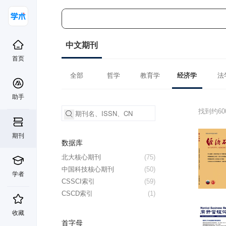
中文期刊
首页
全部
哲学
教育学
经济学
法
助手
找到约6
期刊
数据库
北大核心期刊
(75)
中国科技核心期刊
(50)
学者
CSSCI索引
(59)
CSCD索引
(1)
收藏
首字母