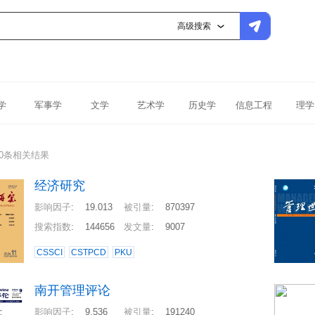
高级搜索
学
军事学
文学
艺术学
历史学
信息工程
理学
00条相关结果
经济研究
影响因子
:
19.013
被引量
:
870397
搜索指数
:
144656
发文量
:
9007
CSSCI
CSTPCD
PKU
南开管理评论
影响因子
:
9.536
被引量
:
191240