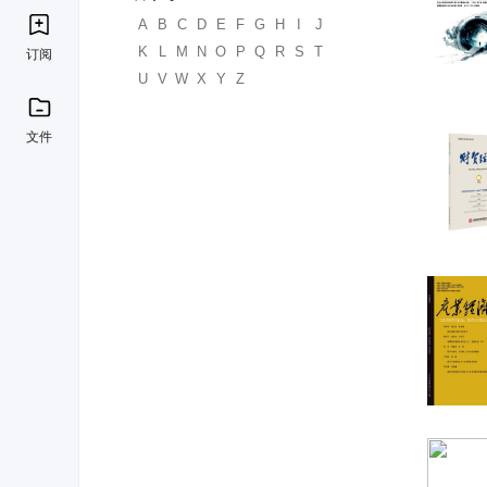
A
B
C
D
E
F
G
H
I
J
K
L
M
N
O
P
Q
R
S
T
订阅
U
V
W
X
Y
Z
文件