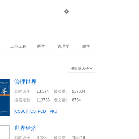

登录
注册
工业工程
医学
管理学
农学
按影响因子
管理世界
影响因子
:
13.374
被引量
:
537804
搜索指数
:
113733
发文量
:
8754
CSSCI
CSTPCD
PKU
世界经济
影响因子
:
8.125
被引量
:
195218