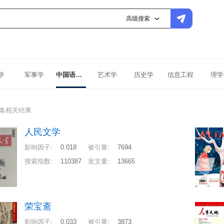
高级搜索
学
军事学
中国语言文学
艺术学
历史学
信息工程
理学
1条相关结果
人民文学
影响因子
:
0.018
被引量
:
7694
搜索指数
:
110387
发文量
:
13665
荣宝斋
影响因子
:
0.033
被引量
:
3873