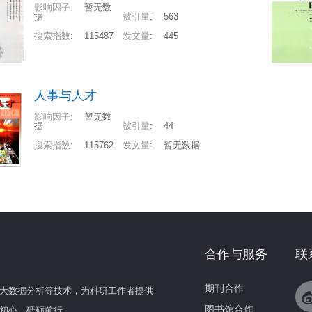
影响因子
:
暂无数
据
被引量
:
563
搜索指数
:
115487
发文量
:
445
人事与人才
影响因子
:
暂无数
据
被引量
:
44
搜索指数
:
115762
发文量
:
暂无数据
合作与服务
联
期刊合作
大数据分析等技术，为科研工作者提供
图书馆合作
初心，砥砺前行。