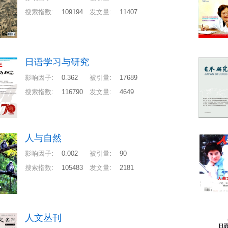
搜索指数
:
109194
发文量
:
11407
日语学习与研究
影响因子
:
0.362
被引量
:
17689
搜索指数
:
116790
发文量
:
4649
人与自然
影响因子
:
0.002
被引量
:
90
搜索指数
:
105483
发文量
:
2181
人文丛刊