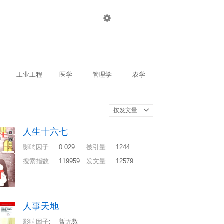

登录
注册
工业工程
医学
管理学
农学
按发文量
人生十六七
影响因子
:
0.029
被引量
:
1244
搜索指数
:
119959
发文量
:
12579
人事天地
影响因子
:
暂无数