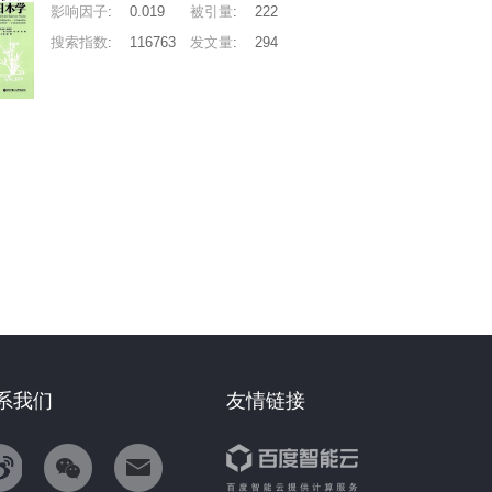
影响因子
:
0.019
被引量
:
222
搜索指数
:
116763
发文量
:
294
系我们
友情链接