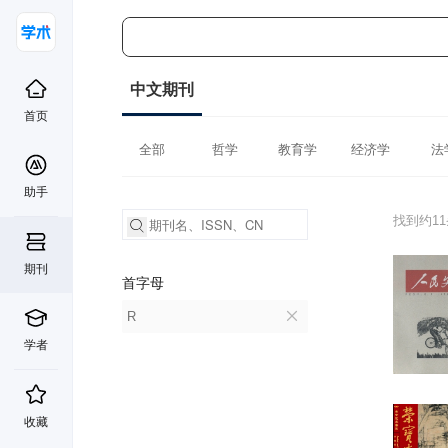
中文期刊
首页
全部
哲学
教育学
经济学
法
助手
找到约1
期刊
首字母
R
学者
收藏