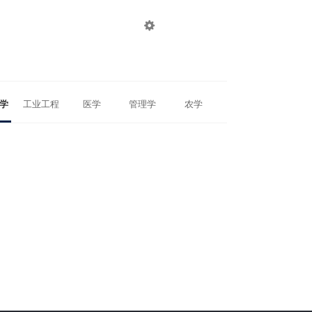

登录
注册
学
工业工程
医学
管理学
农学