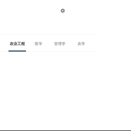

登录
注册
农业工程
医学
管理学
农学