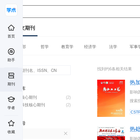
中文期刊
首页
全部
哲学
教育学
经济学
法学
军事
助手
找到约6条相关结果
热
期刊
数据库
影响
北大核心期刊
(2)
搜索
中国科技核心期刊
(2)
学者
CST
首字母
热
收藏
R
影响