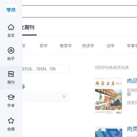
中文期刊
首页
全部
哲学
教育学
经济学
法学
军事
助手
找到约4条相关结果
肉
期刊
首字母
影响
据
R
搜索
学者
肉
收藏