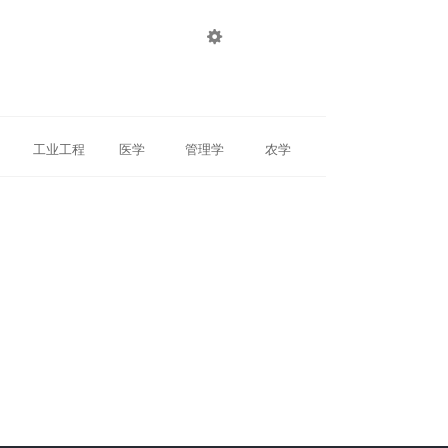

登录
注册
工业工程
医学
管理学
农学