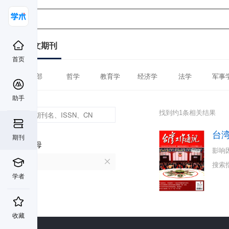
中文期刊
首页
全部
哲学
教育学
经济学
法学
军事
助手
找到约1条相关结果
台
期刊
首字母
影响
T
搜索
学者
收藏