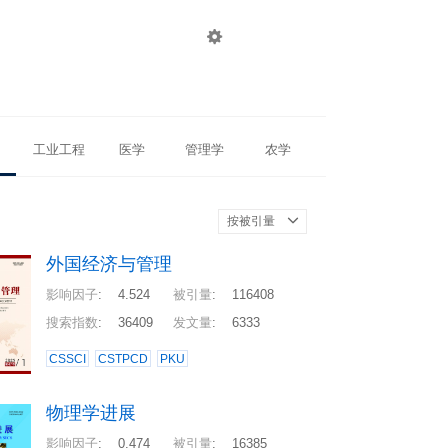

登录
注册
工业工程
医学
管理学
农学
按被引量
外国经济与管理
影响因子
:
4.524
被引量
:
116408
搜索指数
:
36409
发文量
:
6333
CSSCI
CSTPCD
PKU
物理学进展
影响因子
:
0.474
被引量
:
16385