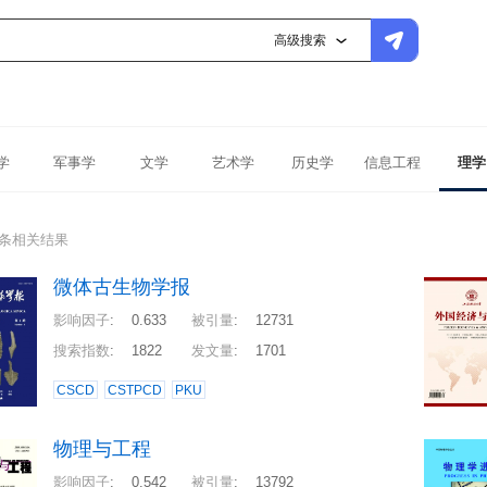
高级搜索
学
军事学
文学
艺术学
历史学
信息工程
理学
0条相关结果
微体古生物学报
影响因子
:
0.633
被引量
:
12731
搜索指数
:
1822
发文量
:
1701
CSCD
CSTPCD
PKU
物理与工程
影响因子
:
0.542
被引量
:
13792