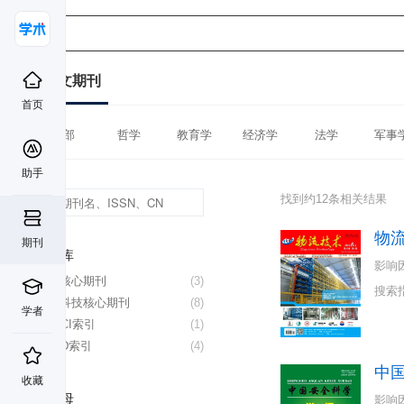
中文期刊
首页
全部
哲学
教育学
经济学
法学
军事
助手
找到约12条相关结果
物
期刊
数据库
影响
北大核心期刊
(3)
搜索
中国科技核心期刊
(8)
学者
CSSCI索引
(1)
CSCD索引
(4)
中
收藏
首字母
影响