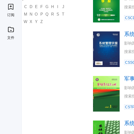
A
B
C
D
E
F
G
H
I
J
搜索
K
L
M
N
O
P
Q
R
S
T
订阅
CSC
U
V
W
X
Y
Z
系
文件
影响
搜索
CSSC
军
影响
搜索
CST
系
影响