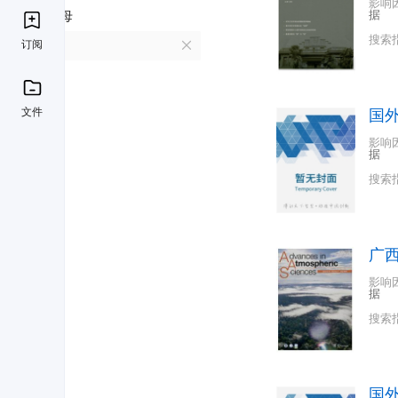
影响
据
首字母
搜索
订阅
G
文件
国
影响
据
搜索
广
影响
据
搜索
国