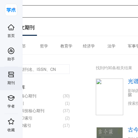
中文期刊
首页
全部
哲学
教育学
经济学
法学
军事
助手
找到约90条相关结果
光
期刊
数据库
影响
据
北大核心期刊
(30)
EI索引
(1)
搜索
学者
中国科技核心期刊
(37)
CSSCI索引
(2)
CSCD索引
(17)
古
收藏