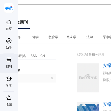
中文期刊
首页
全部
哲学
教育学
经济学
法学
军事
助手
找到约3条相关结果
安
期刊
首字母
影响
A
搜索
学者
安
收藏