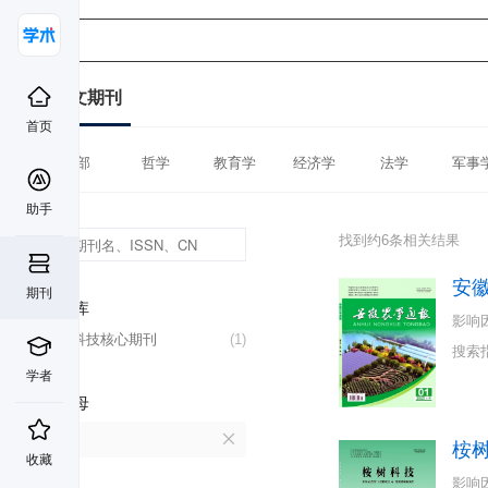
中文期刊
首页
全部
哲学
教育学
经济学
法学
军事
助手
找到约6条相关结果
安
期刊
数据库
影响
中国科技核心期刊
(1)
搜索
学者
首字母
A
桉
收藏
影响