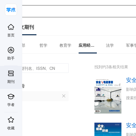
中文期刊
首页
全部
哲学
教育学
应用经济学
法学
军事
助手
找到约3条相关结果
安
期刊
首字母
影响
A
搜索
学者
安
收藏
影响