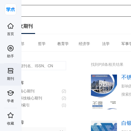
中文期刊
首页
全部
哲学
教育学
经济学
法学
军事
助手
找到约8条相关结果
不
期刊
数据库
影响
北大核心期刊
(2)
搜索
中国科技核心期刊
(2)
学者
CSCD索引
(1)
首字母
白
收藏