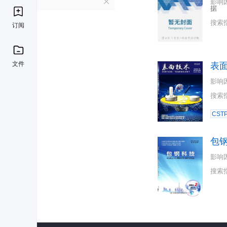
B
影响
据
搜索
订阅
文件
表
影响
搜索
CST
包
影响
搜索