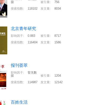
据
被引量
:
756
搜索指数
:
118102
发文量
:
8034
北京青年研究
影响因子
:
0.883
被引量
:
8717
搜索指数
:
116404
发文量
:
1586
报刊荟萃
影响因子
:
暂无数
据
被引量
:
1204
搜索指数
:
114987
发文量
:
12142
百姓生活