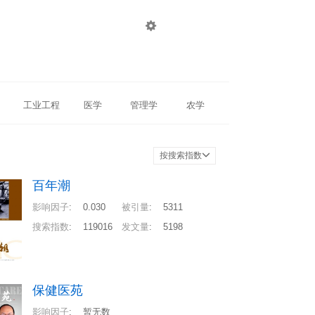

登录
注册
工业工程
医学
管理学
农学
按搜索指数
百年潮
影响因子
:
0.030
被引量
:
5311
搜索指数
:
119016
发文量
:
5198
保健医苑
影响因子
:
暂无数