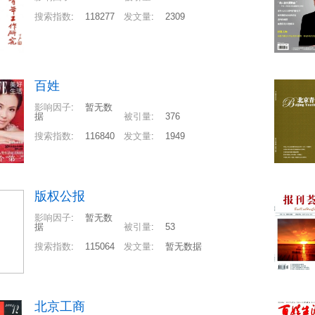
搜索指数
:
118277
发文量
:
2309
百姓
影响因子
:
暂无数
据
被引量
:
376
搜索指数
:
116840
发文量
:
1949
版权公报
影响因子
:
暂无数
据
被引量
:
53
搜索指数
:
115064
发文量
:
暂无数据
北京工商