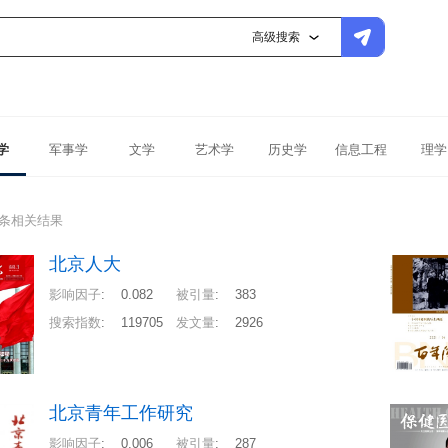
高级搜索
学
军事学
文学
艺术学
历史学
信息工程
理学
1条相关结果
北京人大
影响因子
:
0.082
被引量
:
383
搜索指数
:
119705
发文量
:
2926
北京青年工作研究
影响因子
:
0.006
被引量
:
287