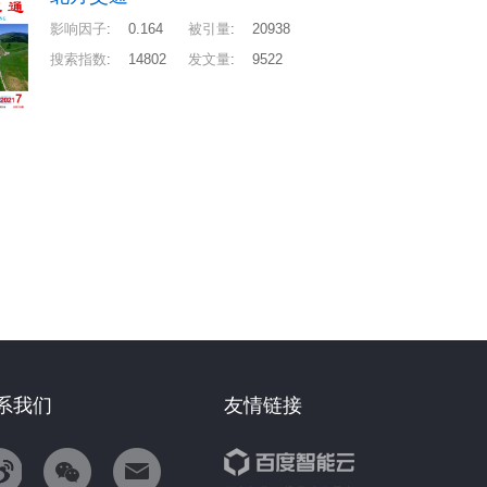
影响因子
:
0.164
被引量
:
20938
搜索指数
:
14802
发文量
:
9522
系我们
友情链接