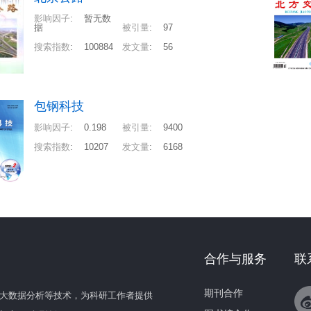
影响因子
:
暂无数
据
被引量
:
97
搜索指数
:
100884
发文量
:
56
包钢科技
影响因子
:
0.198
被引量
:
9400
搜索指数
:
10207
发文量
:
6168
合作与服务
联
期刊合作
大数据分析等技术，为科研工作者提供