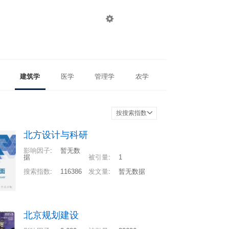

登录
注册
建筑学
医学
管理学
农学
按搜索指数
北方设计与科研
影响因子
:
暂无数
据
被引量
:
1
搜索指数
:
116386
发文量
:
暂无数据
北京规划建设