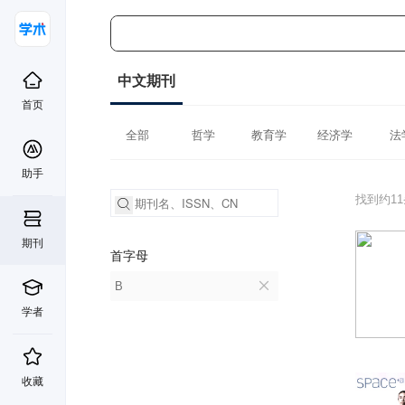
中文期刊
首页
全部
哲学
教育学
经济学
法
助手
找到约1
期刊
首字母
B
学者
收藏