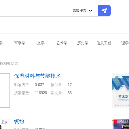
高级搜索
学
军事学
文学
艺术学
历史学
信息工程
理学
1条相关结果
保温材料与节能技术
影响因子
:
0.037
被引量
:
17
搜索指数
:
116920
发文量
:
33
缤纷