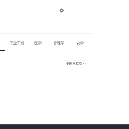

登录
注册
物理学
工业工程
医学
管理学
农学
按搜索指数