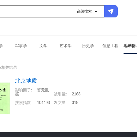
高级搜索
学
军事学
文学
艺术学
历史学
信息工程
地球
条相关结果
北京地质
影响因子
:
暂无数
据
被引量
:
2168
搜索指数
:
104493
发文量
:
318