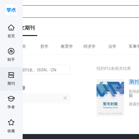
中文期刊
首页
全部
哲学
教育学
经济学
法学
军事
助手
找到约1条相关结果
测
期刊
首字母
影响
据
C
搜索
学者
收藏