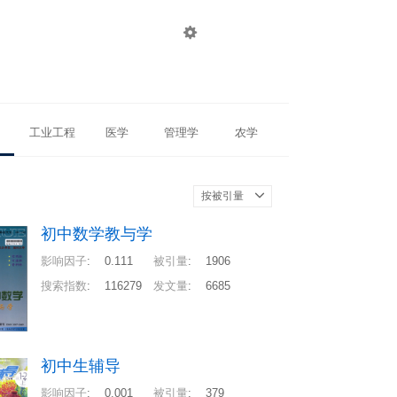

登录
注册
工业工程
医学
管理学
农学
按被引量
初中数学教与学
影响因子
:
0.111
被引量
:
1906
搜索指数
:
116279
发文量
:
6685
初中生辅导
影响因子
:
0.001
被引量
:
379