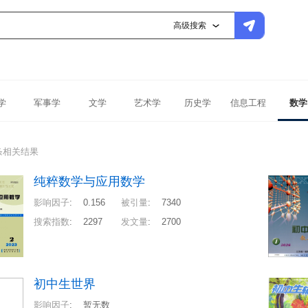
高级搜索
学
军事学
文学
艺术学
历史学
信息工程
数学
条相关结果
纯粹数学与应用数学
影响因子
:
0.156
被引量
:
7340
搜索指数
:
2297
发文量
:
2700
初中生世界
影响因子
:
暂无数