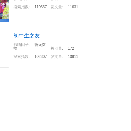
搜索指数
:
110367
发文量
:
11631
初中生之友
影响因子
:
暂无数
据
被引量
:
172
搜索指数
:
102307
发文量
:
10811