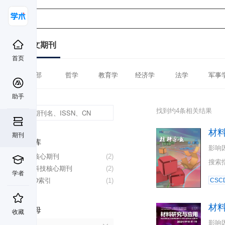
中文期刊
首页
全部
哲学
教育学
经济学
法学
军事
助手
找到约4条相关结果
材
期刊
数据库
影响
北大核心期刊
(2)
搜索
中国科技核心期刊
(2)
学者
CSCD索引
(1)
CSC
材
首字母
收藏
影响