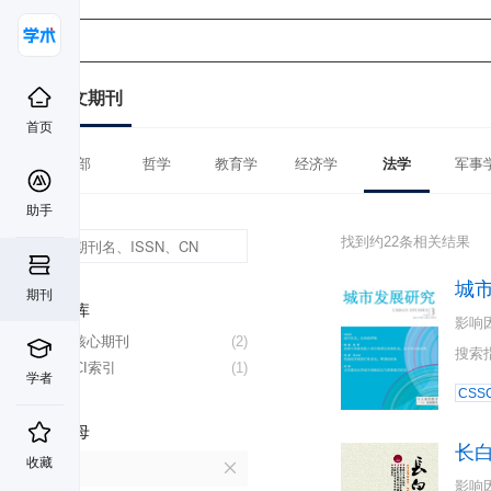
中文期刊
首页
全部
哲学
教育学
经济学
法学
军事
助手
找到约22条相关结果
城
期刊
数据库
影响
北大核心期刊
(2)
搜索
CSSCI索引
(1)
学者
CSSC
首字母
长
收藏
C
影响