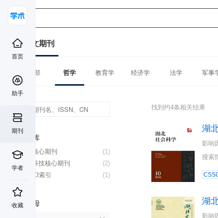
中文期刊
首页
全部
哲学
教育学
经济学
法学
军事
助手
找到约4条相关结果
湖
期刊
数据库
影响
北大核心期刊
(1)
搜索
中国科技核心期刊
(2)
学者
CSSCI索引
(1)
CSSC
湖
首字母
收藏
影响