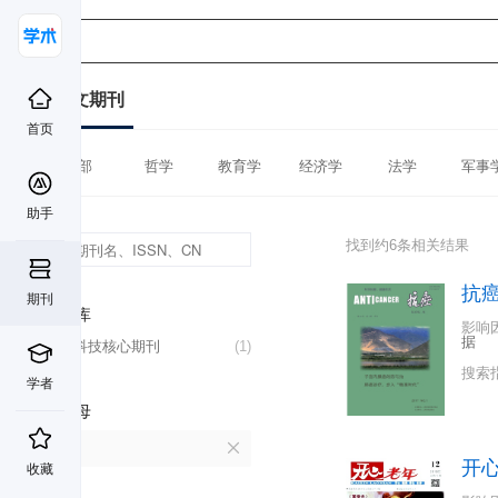
中文期刊
首页
全部
哲学
教育学
经济学
法学
军事
助手
找到约6条相关结果
抗
期刊
数据库
影响
据
中国科技核心期刊
(1)
搜索
学者
首字母
K
开
收藏