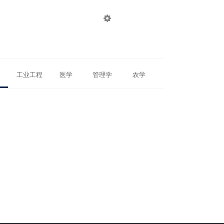

登录
注册
工业工程
医学
管理学
农学