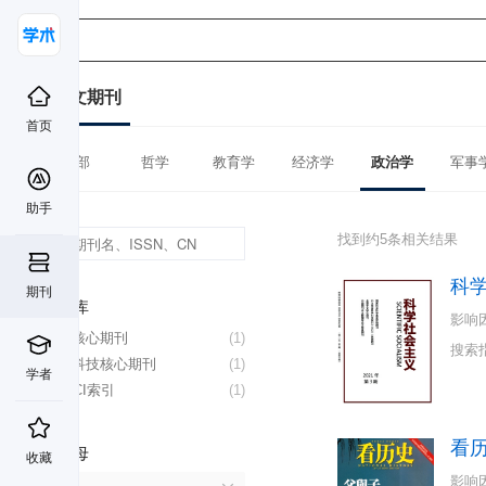
中文期刊
首页
全部
哲学
教育学
经济学
政治学
军事
助手
找到约5条相关结果
科
期刊
数据库
影响
北大核心期刊
(1)
搜索
中国科技核心期刊
(1)
学者
CSSCI索引
(1)
看
首字母
收藏
影响