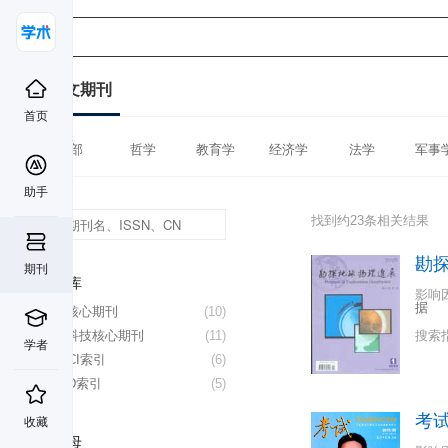
中文期刊
首页
全部
哲学
教育学
经济学
法学
军事
助手
找到约23条相关结果
勘
期刊
数据库
影响
据
北大核心期刊
(10)
中国科技核心期刊
(11)
搜索
学者
CSSCI索引
(6)
CSCD索引
(5)
考
收藏
首字母