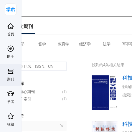
中文期刊
首页
全部
哲学
教育学
经济学
法学
军事
助手
找到约4条相关结果
科
期刊
数据库
影响
北大核心期刊
(1)
搜索
CSSCI索引
(1)
学者
首字母
科
收藏
K