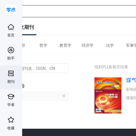
中文期刊
首页
全部
哲学
教育学
经济学
法学
军事
助手
找到约1条相关结果
煤
期刊
首字母
影响
M
搜索
学者
收藏