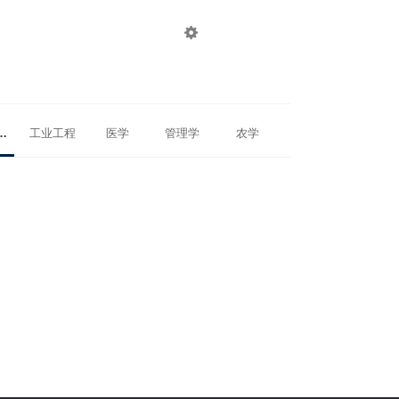

登录
注册
物理学
工业工程
医学
管理学
农学