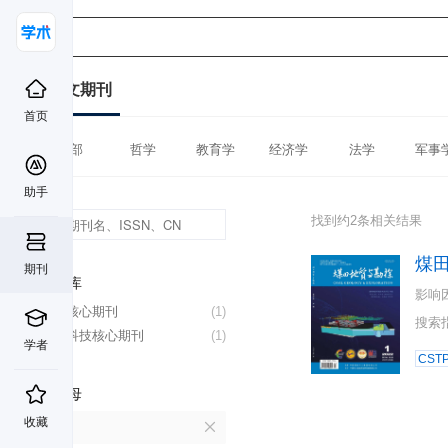
中文期刊
首页
全部
哲学
教育学
经济学
法学
军事
助手
找到约2条相关结果
煤
期刊
数据库
影响
北大核心期刊
(1)
搜索
中国科技核心期刊
(1)
学者
CST
首字母
收藏
M