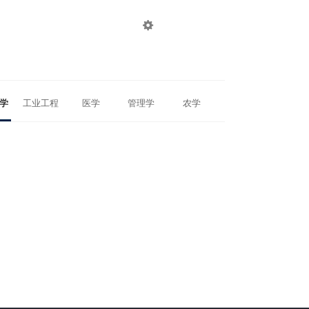

登录
注册
学
工业工程
医学
管理学
农学