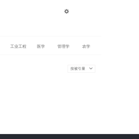

登录
注册
工业工程
医学
管理学
农学
按被引量