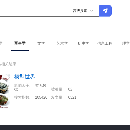
高级搜索
学
军事学
文学
艺术学
历史学
信息工程
理学
条相关结果
模型世界
影响因子
:
暂无数
据
被引量
:
82
搜索指数
:
105420
发文量
:
6321