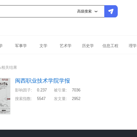
高级搜索
学
军事学
文学
艺术学
历史学
信息工程
理学
条相关结果
闽西职业技术学院学报
影响因子
:
0.237
被引量
:
7036
搜索指数
:
5547
发文量
:
2952