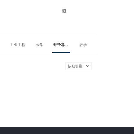

登录
注册
工业工程
医学
图书馆、情报与档案管理
农学
按被引量