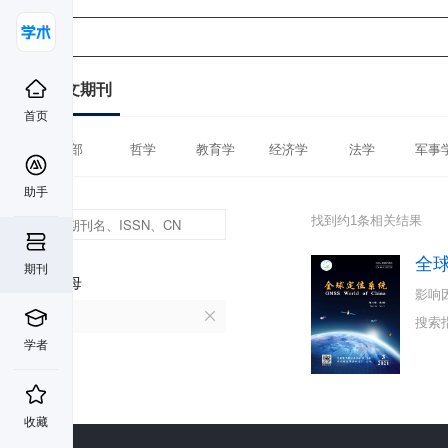
中文期刊
首页
全部
哲学
教育学
经济学
法学
军事
助手
找到约1条相关结果
全
期刊
首字母
影响
Q
搜索
学者
收藏