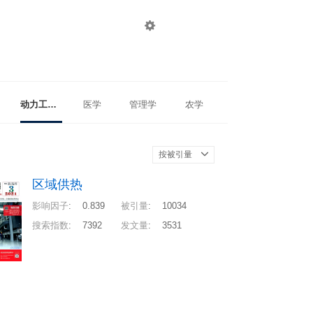

登录
注册
动力工程及工程热物理
医学
管理学
农学
按被引量
区域供热
影响因子
:
0.839
被引量
:
10034
搜索指数
:
7392
发文量
:
3531