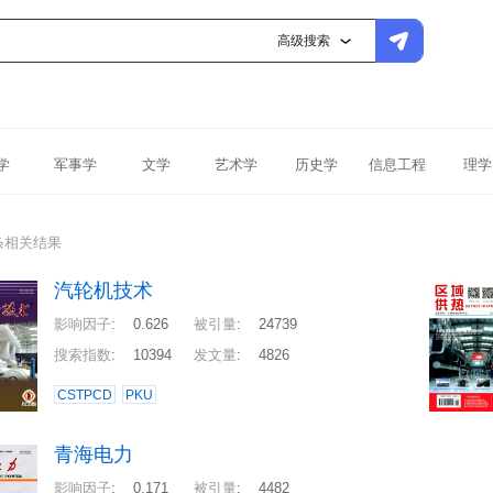
高级搜索
学
军事学
文学
艺术学
历史学
信息工程
理学
条相关结果
汽轮机技术
影响因子
:
0.626
被引量
:
24739
搜索指数
:
10394
发文量
:
4826
CSTPCD
PKU
青海电力
影响因子
:
0.171
被引量
:
4482