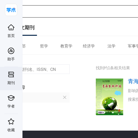
中文期刊
首页
全部
哲学
教育学
经济学
法学
军事
助手
找到约1条相关结果
青
期刊
首字母
影响
Q
搜索
学者
收藏