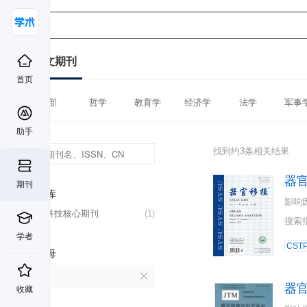
中文期刊
首页
全部
哲学
教育学
经济学
法学
军事
助手
找到约3条相关结果
器
期刊
数据库
影响
中国科技核心期刊
(1)
搜索
学者
CST
首字母
Q
器
收藏