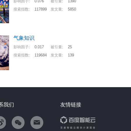
影响因子
:
0.076
被引量
:
1390
搜索指数
:
117899
发文量
:
5850
气象知识
影响因子
:
0.017
被引量
:
25
搜索指数
:
119684
发文量
:
139
系我们
友情链接