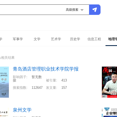
高级搜索
学
军事学
文学
艺术学
历史学
信息工程
地理
条相关结果
青岛酒店管理职业技术学院学报
影响因子
:
暂无数
据
被引量
:
413
搜索指数
:
112647
发文量
:
157
泉州文学