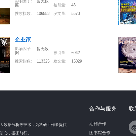
影响因子
:
暂无数
据
被引量
:
48
搜索指数
:
106553
发文量
:
5573
企业家
影响因子
:
暂无数
据
被引量
:
6042
搜索指数
:
113325
发文量
:
15029
合作与服务
联
期刊合作
大数据分析等技术，为科研工作者提供
图书馆合作
初心，砥砺前行。