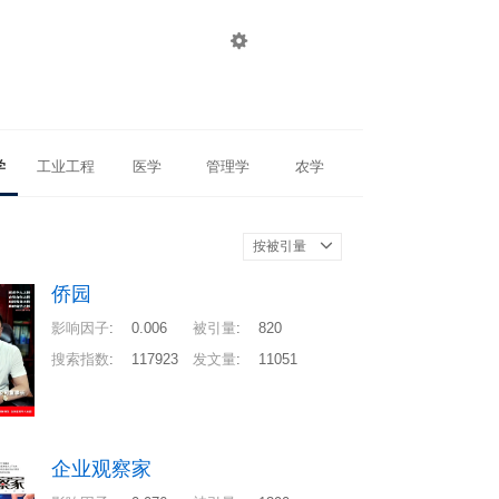

登录
注册
学
工业工程
医学
管理学
农学
按被引量
侨园
影响因子
:
0.006
被引量
:
820
搜索指数
:
117923
发文量
:
11051
企业观察家