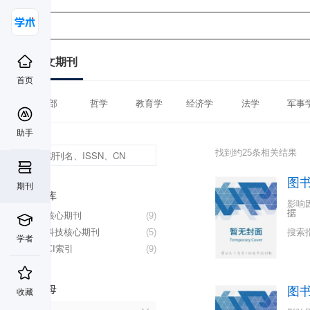
中文期刊
首页
全部
哲学
教育学
经济学
法学
军事
助手
找到约25条相关结果
图
期刊
数据库
影响
据
北大核心期刊
(9)
中国科技核心期刊
(5)
搜索
学者
CSSCI索引
(9)
首字母
图
收藏