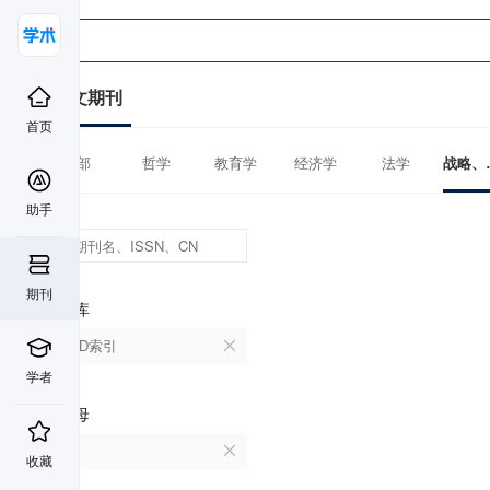
中文期刊
首页
全部
哲学
教育学
经济学
法学
战略、
助手
期刊
数据库
CSCD索引
学者
首字母
A
收藏